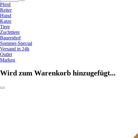
Pferd
Reiter
Hund
Katze
Tiere
Zuchttiere
Bauernhof
Sommer-Special
Versand in 24h
Outlet
Marken
Wird zum Warenkorb hinzugefügt...