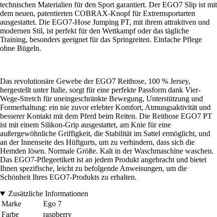
technischen Materialien für den Sport garantiert. Der EGO7 Slip ist mit
dem neuen, patentierten COBRAX-Knopf für Extremsportarten
ausgestattet. Die EGO7-Hose Jumping PT, mit ihrem attraktiven und
modernen Stil, ist perfekt für den Wettkampf oder das tägliche
Training, besonders geeignet für das Springreiten. Einfache Pflege
ohne Bügeln.
Das revolutionäre Gewebe der EGO7 Reithose, 100 % Jersey,
hergestellt unter Italie, sorgt für eine perfekte Passform dank Vier-
Wege-Stretch für uneingeschränkte Bewegung, Unterstützung und
Formerhaltung: ein nie zuvor erlebter Komfort, Atmungsaktivität und
besserer Kontakt mit dem Pferd beim Reiten. Die Reithose EGO7 PT
ist mit einem Silikon-Grip ausgestattet, am Knie für eine
außergewöhnliche Griffigkeit, die Stabilität im Sattel ermöglicht, und
an der Innenseite des Hüftgurts, um zu verhindern, dass sich die
Hemden lösen. Normale Größe. Kalt in der Waschmaschine waschen.
Das EGO7-Pflegeetikett ist an jedem Produkt angebracht und bietet
Ihnen spezifische, leicht zu befolgende Anweisungen, um die
Schönheit Ihres EGO7-Produkts zu erhalten.
Zusätzliche Informationen
Marke
Ego 7
Farbe
raspberry