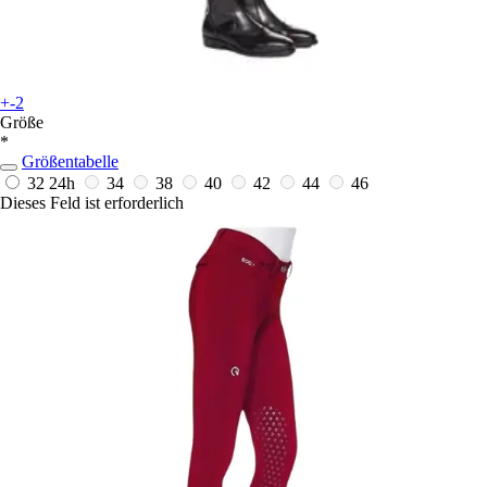
+-2
Größe
*
Größentabelle
32
24h
34
38
40
42
44
46
Dieses Feld ist erforderlich