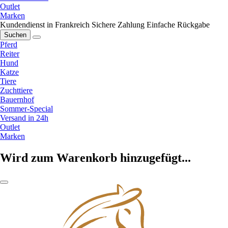
Outlet
Marken
Kundendienst in Frankreich
Sichere Zahlung
Einfache Rückgabe
Suchen
Pferd
Reiter
Hund
Katze
Tiere
Zuchttiere
Bauernhof
Sommer-Special
Versand in 24h
Outlet
Marken
Wird zum Warenkorb hinzugefügt...