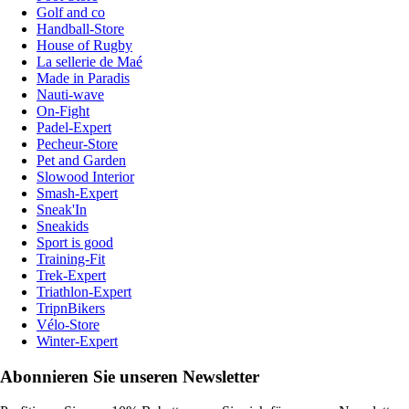
Golf and co
Handball-Store
House of Rugby
La sellerie de Maé
Made in Paradis
Nauti-wave
On-Fight
Padel-Expert
Pecheur-Store
Pet and Garden
Slowood Interior
Smash-Expert
Sneak'In
Sneakids
Sport is good
Training-Fit
Trek-Expert
Triathlon-Expert
TripnBikers
Vélo-Store
Winter-Expert
Abonnieren Sie unseren Newsletter