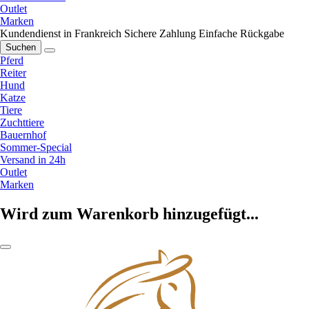
Outlet
Marken
Kundendienst in Frankreich
Sichere Zahlung
Einfache Rückgabe
Suchen
Pferd
Reiter
Hund
Katze
Tiere
Zuchttiere
Bauernhof
Sommer-Special
Versand in 24h
Outlet
Marken
Wird zum Warenkorb hinzugefügt...