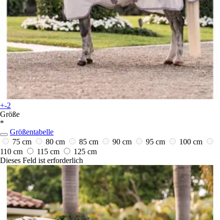
+-2
Größe
*
Größentabelle
75 cm
80 cm
85 cm
90 cm
95 cm
100 cm
110 cm
115 cm
125 cm
Dieses Feld ist erforderlich