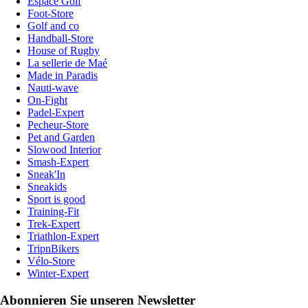
Espace Golf
Foot-Store
Golf and co
Handball-Store
House of Rugby
La sellerie de Maé
Made in Paradis
Nauti-wave
On-Fight
Padel-Expert
Pecheur-Store
Pet and Garden
Slowood Interior
Smash-Expert
Sneak'In
Sneakids
Sport is good
Training-Fit
Trek-Expert
Triathlon-Expert
TripnBikers
Vélo-Store
Winter-Expert
Abonnieren Sie unseren Newsletter