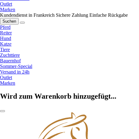
Outlet
Marken
Kundendienst in Frankreich
Sichere Zahlung
Einfache Rückgabe
Suchen
Pferd
Reiter
Hund
Katze
Tiere
Zuchttiere
Bauernhof
Sommer-Special
Versand in 24h
Outlet
Marken
Wird zum Warenkorb hinzugefügt...