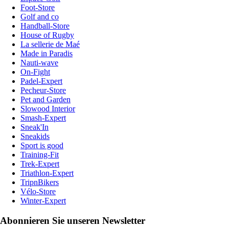
Foot-Store
Golf and co
Handball-Store
House of Rugby
La sellerie de Maé
Made in Paradis
Nauti-wave
On-Fight
Padel-Expert
Pecheur-Store
Pet and Garden
Slowood Interior
Smash-Expert
Sneak'In
Sneakids
Sport is good
Training-Fit
Trek-Expert
Triathlon-Expert
TripnBikers
Vélo-Store
Winter-Expert
Abonnieren Sie unseren Newsletter