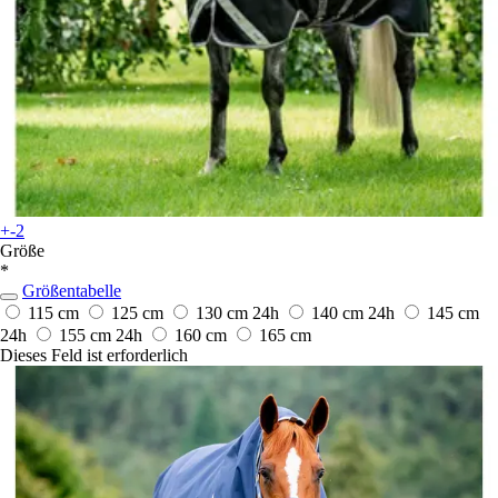
+-2
Größe
*
Größentabelle
115 cm
125 cm
130 cm
24h
140 cm
24h
145 cm
24h
155 cm
24h
160 cm
165 cm
Dieses Feld ist erforderlich