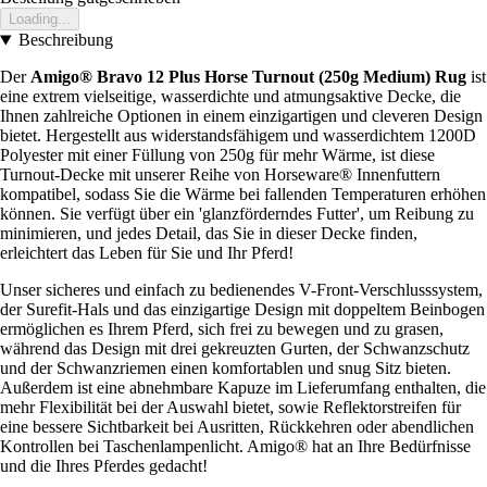
Loading...
Beschreibung
Der
Amigo® Bravo 12 Plus Horse Turnout (250g Medium) Rug
ist
eine extrem vielseitige, wasserdichte und atmungsaktive Decke, die
Ihnen zahlreiche Optionen in einem einzigartigen und cleveren Design
bietet. Hergestellt aus widerstandsfähigem und wasserdichtem 1200D
Polyester mit einer Füllung von 250g für mehr Wärme, ist diese
Turnout-Decke mit unserer Reihe von Horseware® Innenfuttern
kompatibel, sodass Sie die Wärme bei fallenden Temperaturen erhöhen
können. Sie verfügt über ein 'glanzförderndes Futter', um Reibung zu
minimieren, und jedes Detail, das Sie in dieser Decke finden,
erleichtert das Leben für Sie und Ihr Pferd!
Unser sicheres und einfach zu bedienendes V-Front-Verschlusssystem,
der Surefit-Hals und das einzigartige Design mit doppeltem Beinbogen
ermöglichen es Ihrem Pferd, sich frei zu bewegen und zu grasen,
während das Design mit drei gekreuzten Gurten, der Schwanzschutz
und der Schwanzriemen einen komfortablen und snug Sitz bieten.
Außerdem ist eine abnehmbare Kapuze im Lieferumfang enthalten, die
mehr Flexibilität bei der Auswahl bietet, sowie Reflektorstreifen für
eine bessere Sichtbarkeit bei Ausritten, Rückkehren oder abendlichen
Kontrollen bei Taschenlampenlicht. Amigo® hat an Ihre Bedürfnisse
und die Ihres Pferdes gedacht!