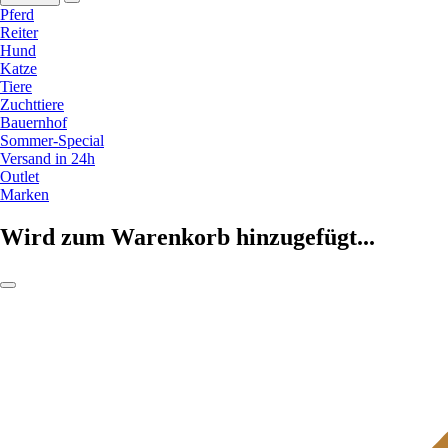
Pferd
Reiter
Hund
Katze
Tiere
Zuchttiere
Bauernhof
Sommer-Special
Versand in 24h
Outlet
Marken
Wird zum Warenkorb hinzugefügt...