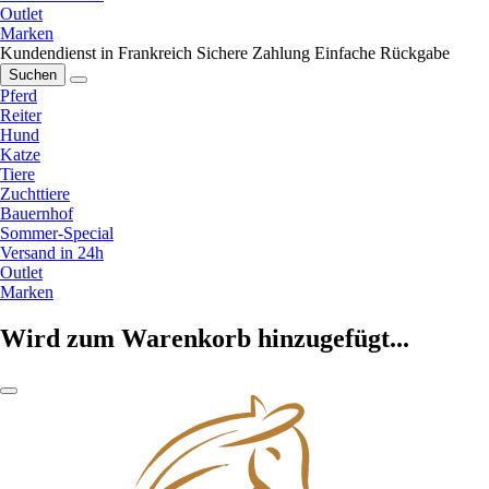
Outlet
Marken
Kundendienst in Frankreich
Sichere Zahlung
Einfache Rückgabe
Suchen
Pferd
Reiter
Hund
Katze
Tiere
Zuchttiere
Bauernhof
Sommer-Special
Versand in 24h
Outlet
Marken
Wird zum Warenkorb hinzugefügt...