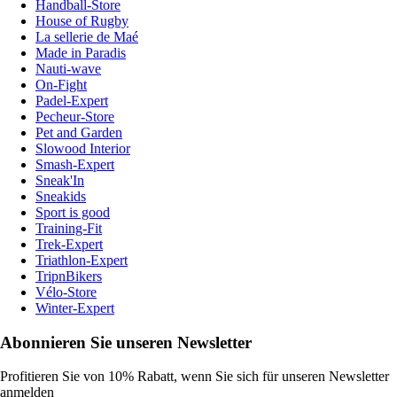
Handball-Store
House of Rugby
La sellerie de Maé
Made in Paradis
Nauti-wave
On-Fight
Padel-Expert
Pecheur-Store
Pet and Garden
Slowood Interior
Smash-Expert
Sneak'In
Sneakids
Sport is good
Training-Fit
Trek-Expert
Triathlon-Expert
TripnBikers
Vélo-Store
Winter-Expert
Abonnieren Sie unseren Newsletter
Profitieren Sie von 10% Rabatt, wenn Sie sich für unseren Newsletter
anmelden