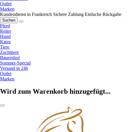
Outlet
Marken
Kundendienst in Frankreich
Sichere Zahlung
Einfache Rückgabe
Suchen
Pferd
Reiter
Hund
Katze
Tiere
Zuchttiere
Bauernhof
Sommer-Special
Versand in 24h
Outlet
Marken
Wird zum Warenkorb hinzugefügt...