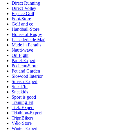
Direct Running
Direct-Volley
Espace Golf
Foot-Store
Golf and co
Handball-Store
House of Rugby
La sellerie de Maé
Made in Paradis
Nauti-wave
On-Fight
Padel-Expert
Pecheur-Store
Pet and Garden
Slowood Interior
Smash-Expert
Sneak'In
Sneakids
Sport is good
Training-Fit
Trek-Expert
Triathlon-Expert
TripnBikers
Vélo-Store
Winter-Expert