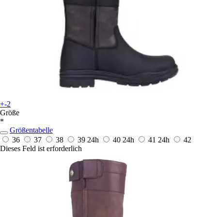
+-2
Größe
*
Größentabelle
36
37
38
39
24h
40
24h
41
24h
42
Dieses Feld ist erforderlich