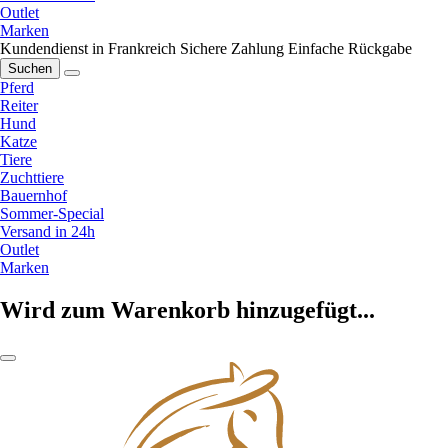
Outlet
Marken
Kundendienst in Frankreich
Sichere Zahlung
Einfache Rückgabe
Suchen
Pferd
Reiter
Hund
Katze
Tiere
Zuchttiere
Bauernhof
Sommer-Special
Versand in 24h
Outlet
Marken
Wird zum Warenkorb hinzugefügt...