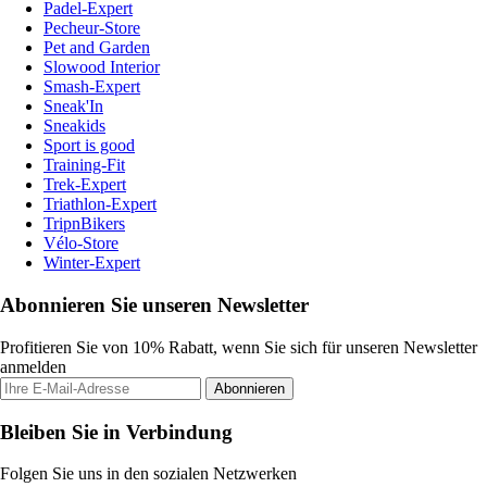
Padel-Expert
Pecheur-Store
Pet and Garden
Slowood Interior
Smash-Expert
Sneak'In
Sneakids
Sport is good
Training-Fit
Trek-Expert
Triathlon-Expert
TripnBikers
Vélo-Store
Winter-Expert
Abonnieren Sie unseren Newsletter
Profitieren Sie von 10% Rabatt, wenn Sie sich für unseren Newsletter
anmelden
Abonnieren
Bleiben Sie in Verbindung
Folgen Sie uns in den sozialen Netzwerken