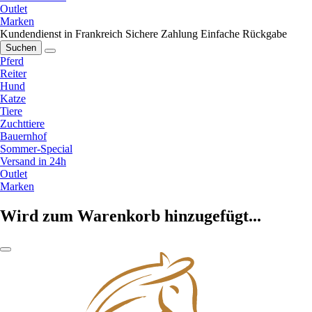
Outlet
Marken
Kundendienst in Frankreich
Sichere Zahlung
Einfache Rückgabe
Suchen
Pferd
Reiter
Hund
Katze
Tiere
Zuchttiere
Bauernhof
Sommer-Special
Versand in 24h
Outlet
Marken
Wird zum Warenkorb hinzugefügt...