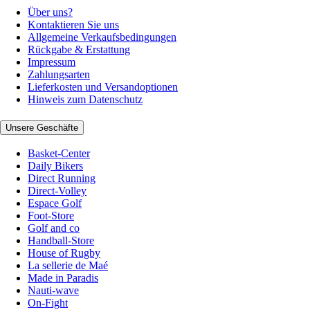
Über uns?
Kontaktieren Sie uns
Allgemeine Verkaufsbedingungen
Rückgabe & Erstattung
Impressum
Zahlungsarten
Lieferkosten und Versandoptionen
Hinweis zum Datenschutz
Unsere Geschäfte
Basket-Center
Daily Bikers
Direct Running
Direct-Volley
Espace Golf
Foot-Store
Golf and co
Handball-Store
House of Rugby
La sellerie de Maé
Made in Paradis
Nauti-wave
On-Fight