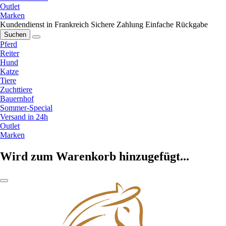
Outlet
Marken
Kundendienst in Frankreich
Sichere Zahlung
Einfache Rückgabe
Suchen
Pferd
Reiter
Hund
Katze
Tiere
Zuchttiere
Bauernhof
Sommer-Special
Versand in 24h
Outlet
Marken
Wird zum Warenkorb hinzugefügt...