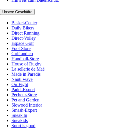
Hinweis zum Datenschutz
Unsere Geschäfte
Basket-Center
Daily Bikers
Direct Running
Direct-Volley
Espace Golf
Foot-Store
Golf and co
Handball-Store
House of Rugby
La sellerie de Maé
Made in Paradis
Nauti-wave
On-Fight
Padel-Expert
Pecheur-Store
Pet and Garden
Slowood Interior
Smash-Expert
Sneak'In
Sneakids
Sport is good