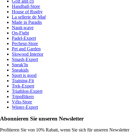
Golf and co
Handball-Store
House of Rugby
La sellerie de Maé
Made in Paradis
Nauti-wave
On-Fight
Padel-Expert
Pecheur-Store
Pet and Garden
Slowood Interior
Smash-Expert
Sneak'In
Sneakids
Sport is good
Training-Fit
Trek-Expert
Triathlon-Expert
TripnBikers
Vélo-Store
Winter-Expert
Abonnieren Sie unseren Newsletter
Profitieren Sie von 10% Rabatt, wenn Sie sich für unseren Newsletter