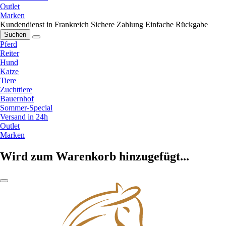
Outlet
Marken
Kundendienst in Frankreich
Sichere Zahlung
Einfache Rückgabe
Suchen
Pferd
Reiter
Hund
Katze
Tiere
Zuchttiere
Bauernhof
Sommer-Special
Versand in 24h
Outlet
Marken
Wird zum Warenkorb hinzugefügt...