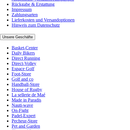
Rückgabe & Erstattung
Impressum
Zahlungsarten
Lieferkosten und Versandoptionen
Hinweis zum Datenschutz
Unsere Geschäfte
Basket-Center
Daily Bikers
Direct Running
Direct-Volley
Espace Golf
Foot-Store
Golf and co
Handball-Store
House of Rugby
La sellerie de Maé
Made in Paradis
Nauti-wave
On-Fight
Padel-Expert
Pecheur-Store
Pet and Garden