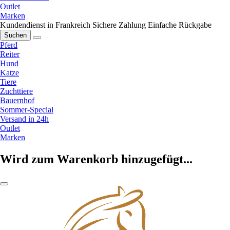
Outlet
Marken
Kundendienst in Frankreich
Sichere Zahlung
Einfache Rückgabe
Suchen
Pferd
Reiter
Hund
Katze
Tiere
Zuchttiere
Bauernhof
Sommer-Special
Versand in 24h
Outlet
Marken
Wird zum Warenkorb hinzugefügt...