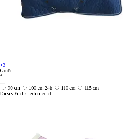
+3
Größe
*
90 cm
100 cm
24h
110 cm
115 cm
Dieses Feld ist erforderlich