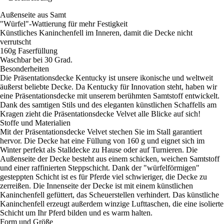
Außenseite aus Samt
"Würfel"-Wattierung für mehr Festigkeit
Künstliches Kaninchenfell im Inneren, damit die Decke nicht
verrutscht
160g Faserfüllung
Waschbar bei 30 Grad.
Besonderheiten
Die Präsentationsdecke Kentucky ist unsere ikonische und weltweit
äußerst beliebte Decke. Da Kentucky für Innovation steht, haben wir
eine Präsentationsdecke mit unserem berühmten Samtstoff entwickelt.
Dank des samtigen Stils und des eleganten künstlichen Schaffells am
Kragen zieht die Präsentationsdecke Velvet alle Blicke auf sich!
Stoffe und Materialien
Mit der Präsentationsdecke Velvet stechen Sie im Stall garantiert
hervor. Die Decke hat eine Füllung von 160 g und eignet sich im
Winter perfekt als Stalldecke zu Hause oder auf Turnieren. Die
Außenseite der Decke besteht aus einem schicken, weichen Samtstoff
und einer raffinierten Steppschicht. Dank der "würfelförmigen"
gesteppten Schicht ist es für Pferde viel schwieriger, die Decke zu
zerreißen. Die Innenseite der Decke ist mit einem künstlichen
Kaninchenfell gefüttert, das Scheuerstellen verhindert. Das künstliche
Kaninchenfell erzeugt außerdem winzige Lufttaschen, die eine isolierte
Schicht um Ihr Pferd bilden und es warm halten.
Form und Größe