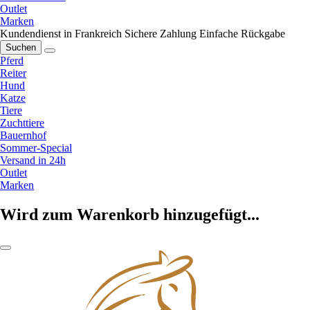
Outlet
Marken
Kundendienst in Frankreich
Sichere Zahlung
Einfache Rückgabe
Suchen
Pferd
Reiter
Hund
Katze
Tiere
Zuchttiere
Bauernhof
Sommer-Special
Versand in 24h
Outlet
Marken
Wird zum Warenkorb hinzugefügt...