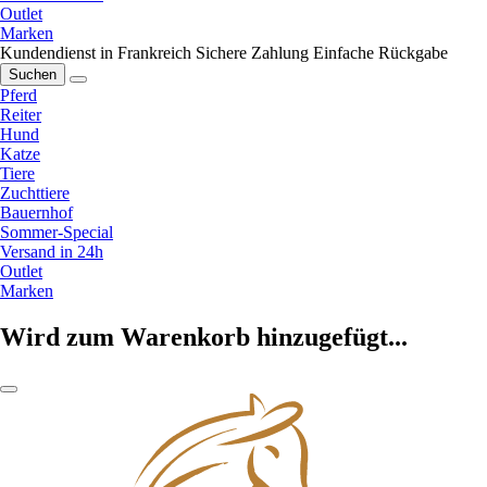
Outlet
Marken
Kundendienst in Frankreich
Sichere Zahlung
Einfache Rückgabe
Suchen
Pferd
Reiter
Hund
Katze
Tiere
Zuchttiere
Bauernhof
Sommer-Special
Versand in 24h
Outlet
Marken
Wird zum Warenkorb hinzugefügt...