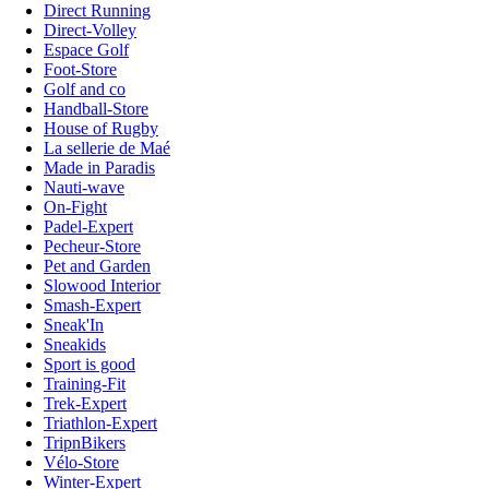
Direct Running
Direct-Volley
Espace Golf
Foot-Store
Golf and co
Handball-Store
House of Rugby
La sellerie de Maé
Made in Paradis
Nauti-wave
On-Fight
Padel-Expert
Pecheur-Store
Pet and Garden
Slowood Interior
Smash-Expert
Sneak'In
Sneakids
Sport is good
Training-Fit
Trek-Expert
Triathlon-Expert
TripnBikers
Vélo-Store
Winter-Expert