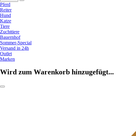
Pferd
Reiter
Hund
Katze
Tiere
Zuchttiere
Bauernhof
Sommer-Special
Versand in 24h
Outlet
Marken
Wird zum Warenkorb hinzugefügt...