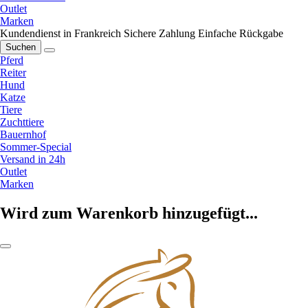
Outlet
Marken
Kundendienst in Frankreich
Sichere Zahlung
Einfache Rückgabe
Suchen
Pferd
Reiter
Hund
Katze
Tiere
Zuchttiere
Bauernhof
Sommer-Special
Versand in 24h
Outlet
Marken
Wird zum Warenkorb hinzugefügt...