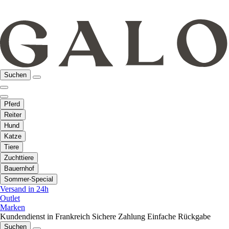
Suchen
Pferd
Reiter
Hund
Katze
Tiere
Zuchttiere
Bauernhof
Sommer-Special
Versand in 24h
Outlet
Marken
Kundendienst in Frankreich
Sichere Zahlung
Einfache Rückgabe
Suchen