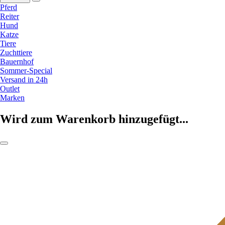
Pferd
Reiter
Hund
Katze
Tiere
Zuchttiere
Bauernhof
Sommer-Special
Versand in 24h
Outlet
Marken
Wird zum Warenkorb hinzugefügt...