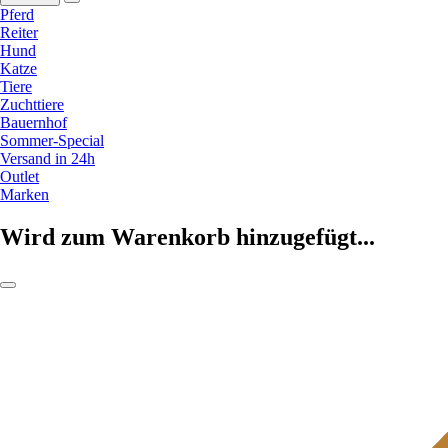
Pferd
Reiter
Hund
Katze
Tiere
Zuchttiere
Bauernhof
Sommer-Special
Versand in 24h
Outlet
Marken
Wird zum Warenkorb hinzugefügt...