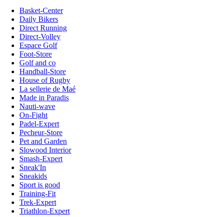
Basket-Center
Daily Bikers
Direct Running
Direct-Volley
Espace Golf
Foot-Store
Golf and co
Handball-Store
House of Rugby
La sellerie de Maé
Made in Paradis
Nauti-wave
On-Fight
Padel-Expert
Pecheur-Store
Pet and Garden
Slowood Interior
Smash-Expert
Sneak'In
Sneakids
Sport is good
Training-Fit
Trek-Expert
Triathlon-Expert