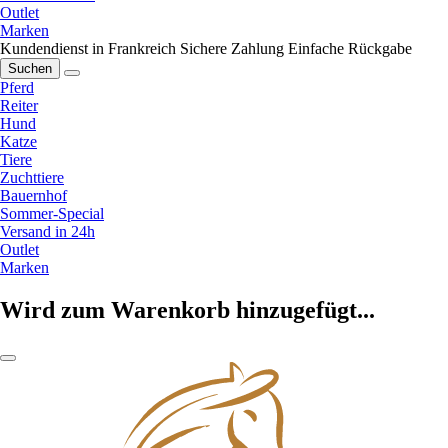
Outlet
Marken
Kundendienst in Frankreich
Sichere Zahlung
Einfache Rückgabe
Suchen
Pferd
Reiter
Hund
Katze
Tiere
Zuchttiere
Bauernhof
Sommer-Special
Versand in 24h
Outlet
Marken
Wird zum Warenkorb hinzugefügt...