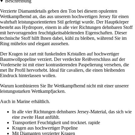
Beschreibung
Verzierte Diamantdetails geben den Ton bei diesem opulenten
Wettkampfhemd an, das aus unserem hochwertigen Jersey für einen
wahrhaft leistungsorientierten Stil gefertigt wurde. Der Hauptkörper
besteht aus Hydropore, einem in alle vier Richtungen dehnbaren Stoff
mit hervorragenden feuchtigkeitsableitenden Eigenschaften. Dieser
technische Stoff hilft Ihnen dabei, kühl zu bleiben, während Sie im
Ring mühelos und elegant aussehen.
Der Kragen ist zart mit funkelnden Kristallen auf hochwertiger
Baumwollpopeline verziert. Der verdeckte Reißverschluss auf der
Vorderseite ist mit einer kontrastierenden Paspelierung versehen, die
met Ihr Profil hervorhebt. Ideal für cavaliers, die einen bleibenden
Eindruck hinterlassen wollen.
Warum kombinieren Sie Ihr Wettkampfhemd nicht mit einer unserer
leistungsstarken Wettkampfjacken.
Auch in Marine erhältlich.
In alle vier Richtungen dehnbares Jersey-Material, das sich wie
eine zweite Haut anfühlt.
Transportiert Feuchtigkeit und trocknet. rapide
Kragen aus hochwertiger Popeline
Mit Diamanten verzierter Kragen