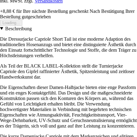
inkl. MwSt. zzgl.
Versandkosten
+8,88 €
für Ihre nächste Bestellung geschenkt
Nach Bestätigung Ihrer
Bestellung gutgeschrieben
Loading...
Beschreibung
Die Dressurjacke Capriole Short Tail ist eine moderne Adaption des
traditionellen Hosenanzugs und bietet eine distinguierte Ästhetik durch
den Einsatz fortschrittlicher Technologie und Stoffe, die dem Träger zu
Höchstleistungen verhelfen.
Als Teil der BLACK LABEL-Kollektion stellt die Turnierjacke
Capriole den Gipfel raffinierter Ästhetik, Spitzenleistung und zeitloser
Handwerkskunst dar.
Die Eigenschaften dieser Damen-Halbjacke bieten eine enge Passform
und ein enges Kontaktgefühl. Das Design und die maßgeschneiderte
Konstruktion passen sich den Konturen des Körpers an, während das
Gefühl von Leichtigkeit erhalten bleibt. Die Verwendung
hochwertigster Materialien in Verbindung mit begehrten technischen
Eigenschaften wie Atmungsaktivität, Feuchtigkeitstransport, Vier-
Wege-Dehnbarkeit, UV-Schutz und Geruchsneutralisierung ermöglicht
es der Trägerin, sich voll und ganz auf ihre Leistung zu konzentrieren.
Die kurze Damenjacke Capriole mit dem Markenzeichen und elitären