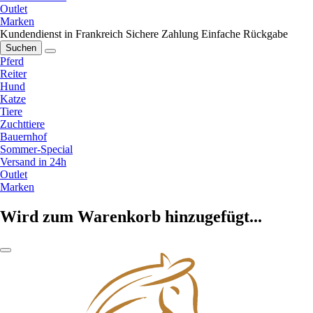
Outlet
Marken
Kundendienst in Frankreich
Sichere Zahlung
Einfache Rückgabe
Suchen
Pferd
Reiter
Hund
Katze
Tiere
Zuchttiere
Bauernhof
Sommer-Special
Versand in 24h
Outlet
Marken
Wird zum Warenkorb hinzugefügt...