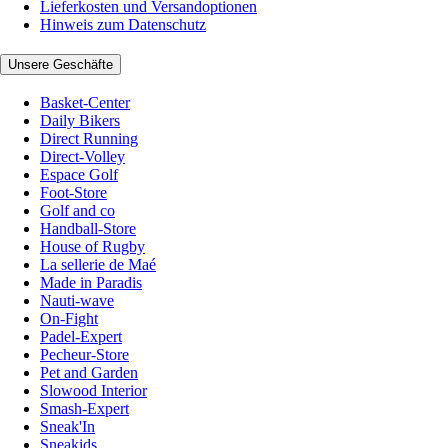
Lieferkosten und Versandoptionen
Hinweis zum Datenschutz
Unsere Geschäfte
Basket-Center
Daily Bikers
Direct Running
Direct-Volley
Espace Golf
Foot-Store
Golf and co
Handball-Store
House of Rugby
La sellerie de Maé
Made in Paradis
Nauti-wave
On-Fight
Padel-Expert
Pecheur-Store
Pet and Garden
Slowood Interior
Smash-Expert
Sneak'In
Sneakids