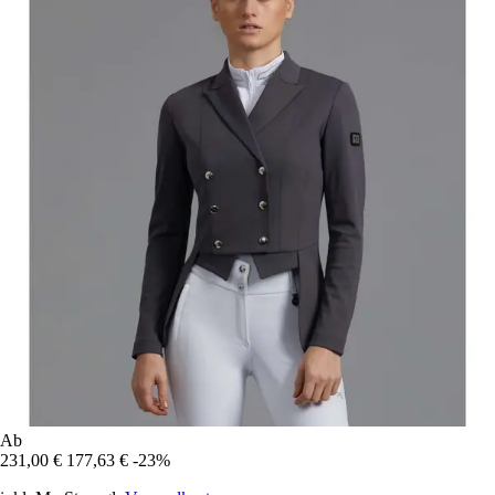
Ab
231,00 €
177,63 €
-23%