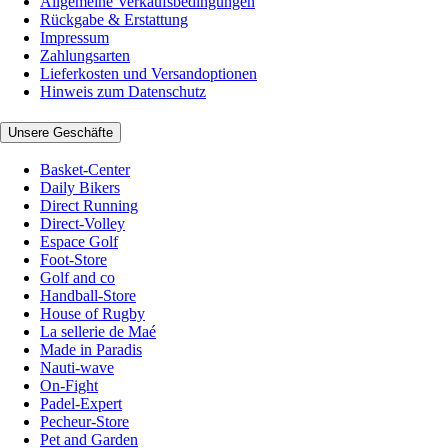
Allgemeine Verkaufsbedingungen
Rückgabe & Erstattung
Impressum
Zahlungsarten
Lieferkosten und Versandoptionen
Hinweis zum Datenschutz
Unsere Geschäfte
Basket-Center
Daily Bikers
Direct Running
Direct-Volley
Espace Golf
Foot-Store
Golf and co
Handball-Store
House of Rugby
La sellerie de Maé
Made in Paradis
Nauti-wave
On-Fight
Padel-Expert
Pecheur-Store
Pet and Garden