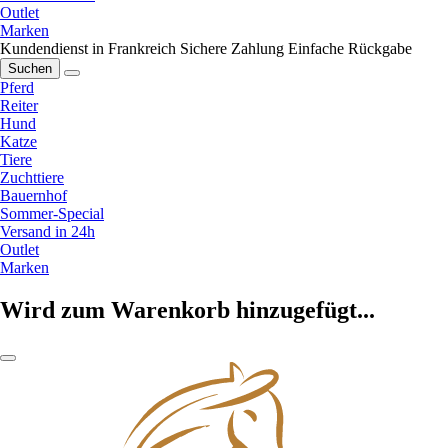
Outlet
Marken
Kundendienst in Frankreich
Sichere Zahlung
Einfache Rückgabe
Suchen
Pferd
Reiter
Hund
Katze
Tiere
Zuchttiere
Bauernhof
Sommer-Special
Versand in 24h
Outlet
Marken
Wird zum Warenkorb hinzugefügt...