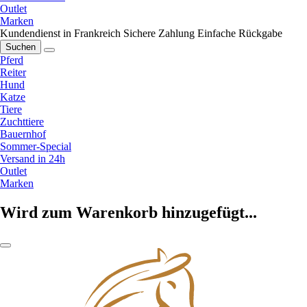
Outlet
Marken
Kundendienst in Frankreich
Sichere Zahlung
Einfache Rückgabe
Suchen
Pferd
Reiter
Hund
Katze
Tiere
Zuchttiere
Bauernhof
Sommer-Special
Versand in 24h
Outlet
Marken
Wird zum Warenkorb hinzugefügt...