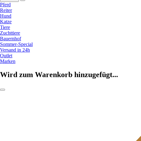
Pferd
Reiter
Hund
Katze
Tiere
Zuchttiere
Bauernhof
Sommer-Special
Versand in 24h
Outlet
Marken
Wird zum Warenkorb hinzugefügt...