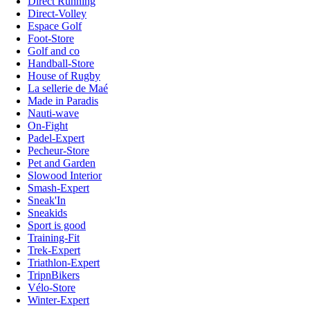
Direct Running
Direct-Volley
Espace Golf
Foot-Store
Golf and co
Handball-Store
House of Rugby
La sellerie de Maé
Made in Paradis
Nauti-wave
On-Fight
Padel-Expert
Pecheur-Store
Pet and Garden
Slowood Interior
Smash-Expert
Sneak'In
Sneakids
Sport is good
Training-Fit
Trek-Expert
Triathlon-Expert
TripnBikers
Vélo-Store
Winter-Expert