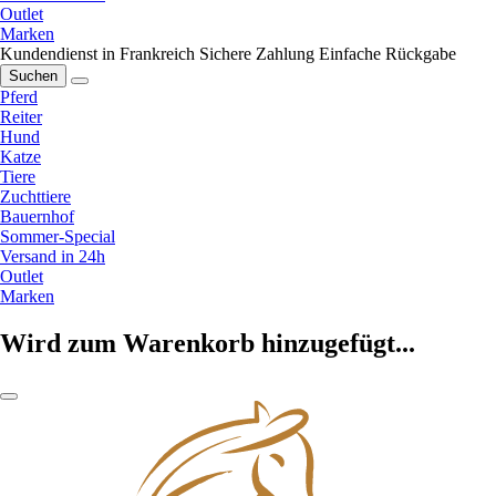
Outlet
Marken
Kundendienst in Frankreich
Sichere Zahlung
Einfache Rückgabe
Suchen
Pferd
Reiter
Hund
Katze
Tiere
Zuchttiere
Bauernhof
Sommer-Special
Versand in 24h
Outlet
Marken
Wird zum Warenkorb hinzugefügt...