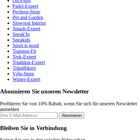
On-Fight
Padel-Expert
Pecheur-Store
Pet and Garden
Slowood Interior
Smash-Expert
Sneak'In
Sneakids
Sport is good
Training-Fit
Trek-Expert
Triathlon-Expert
TripnBikers
Vélo-Store
Winter-Expert
Abonnieren Sie unseren Newsletter
Profitieren Sie von 10% Rabatt, wenn Sie sich für unseren Newsletter
anmelden
Abonnieren
Bleiben Sie in Verbindung
Folgen Sie uns in den sozialen Netzwerken