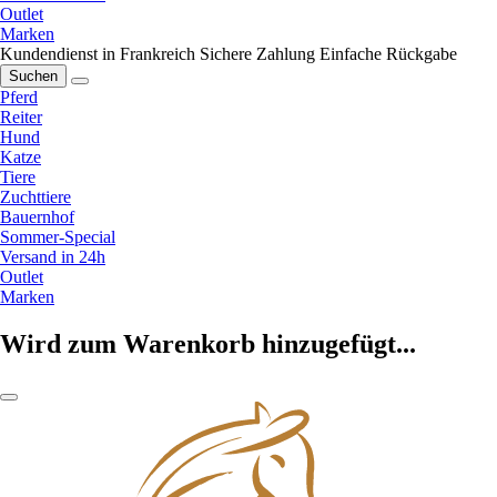
Outlet
Marken
Kundendienst in Frankreich
Sichere Zahlung
Einfache Rückgabe
Suchen
Pferd
Reiter
Hund
Katze
Tiere
Zuchttiere
Bauernhof
Sommer-Special
Versand in 24h
Outlet
Marken
Wird zum Warenkorb hinzugefügt...