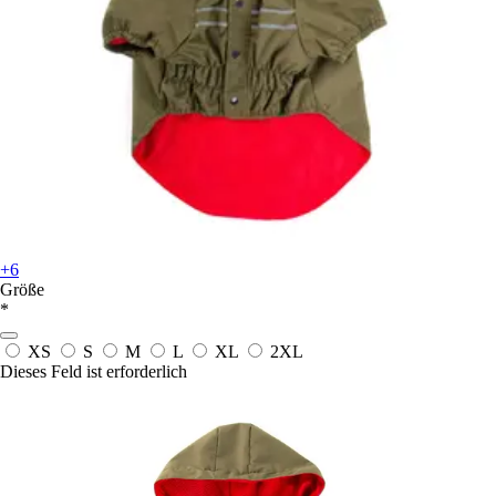
+6
Größe
*
XS
S
M
L
XL
2XL
Dieses Feld ist erforderlich