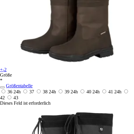
+-2
Größe
*
Größentabelle
36
24h
37
38
24h
39
24h
40
24h
41
24h
42
43
Dieses Feld ist erforderlich