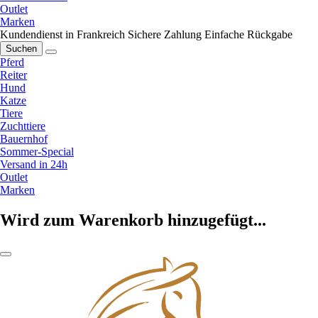
Outlet
Marken
Kundendienst in Frankreich
Sichere Zahlung
Einfache Rückgabe
Suchen
Pferd
Reiter
Hund
Katze
Tiere
Zuchttiere
Bauernhof
Sommer-Special
Versand in 24h
Outlet
Marken
Wird zum Warenkorb hinzugefügt...