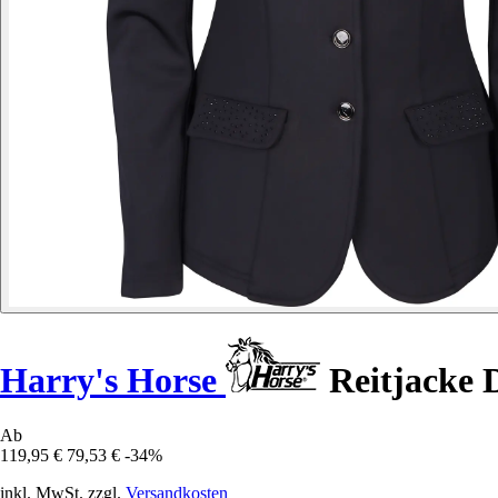
Harry's Horse
Reitjacke 
Ab
119,95 €
79,53 €
-34%
inkl. MwSt. zzgl.
Versandkosten