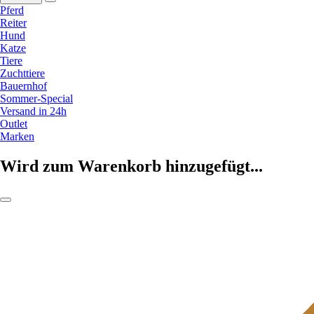
Pferd
Reiter
Hund
Katze
Tiere
Zuchttiere
Bauernhof
Sommer-Special
Versand in 24h
Outlet
Marken
Wird zum Warenkorb hinzugefügt...