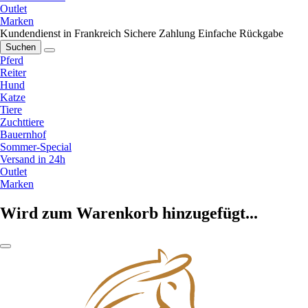
Outlet
Marken
Kundendienst in Frankreich
Sichere Zahlung
Einfache Rückgabe
Suchen
Pferd
Reiter
Hund
Katze
Tiere
Zuchttiere
Bauernhof
Sommer-Special
Versand in 24h
Outlet
Marken
Wird zum Warenkorb hinzugefügt...