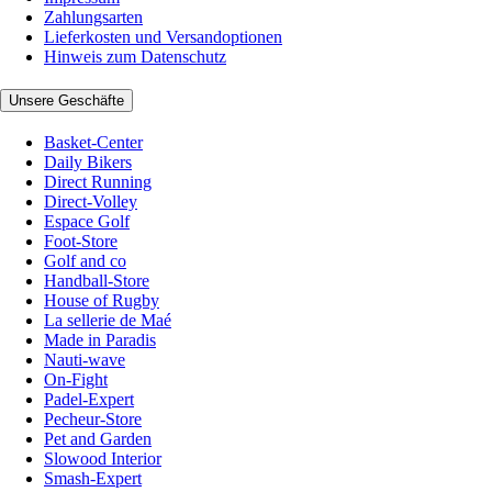
Zahlungsarten
Lieferkosten und Versandoptionen
Hinweis zum Datenschutz
Unsere Geschäfte
Basket-Center
Daily Bikers
Direct Running
Direct-Volley
Espace Golf
Foot-Store
Golf and co
Handball-Store
House of Rugby
La sellerie de Maé
Made in Paradis
Nauti-wave
On-Fight
Padel-Expert
Pecheur-Store
Pet and Garden
Slowood Interior
Smash-Expert