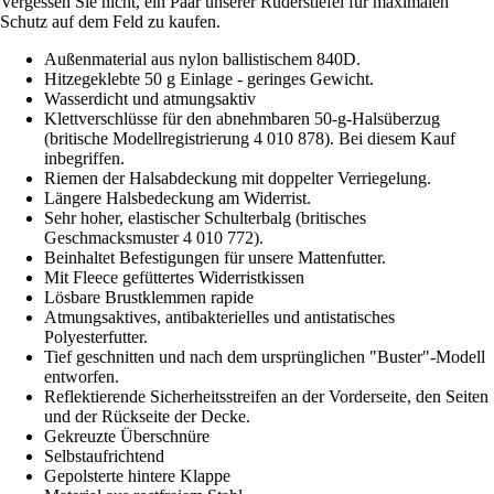
Vergessen Sie nicht, ein Paar unserer Ruderstiefel für maximalen
Schutz auf dem Feld zu kaufen.
Außenmaterial aus nylon ballistischem 840D.
Hitzegeklebte 50 g Einlage - geringes Gewicht.
Wasserdicht und atmungsaktiv
Klettverschlüsse für den abnehmbaren 50-g-Halsüberzug
(britische Modellregistrierung 4 010 878). Bei diesem Kauf
inbegriffen.
Riemen der Halsabdeckung mit doppelter Verriegelung.
Längere Halsbedeckung am Widerrist.
Sehr hoher, elastischer Schulterbalg (britisches
Geschmacksmuster 4 010 772).
Beinhaltet Befestigungen für unsere Mattenfutter.
Mit Fleece gefüttertes Widerristkissen
Lösbare Brustklemmen rapide
Atmungsaktives, antibakterielles und antistatisches
Polyesterfutter.
Tief geschnitten und nach dem ursprünglichen "Buster"-Modell
entworfen.
Reflektierende Sicherheitsstreifen an der Vorderseite, den Seiten
und der Rückseite der Decke.
Gekreuzte Überschnüre
Selbstaufrichtend
Gepolsterte hintere Klappe