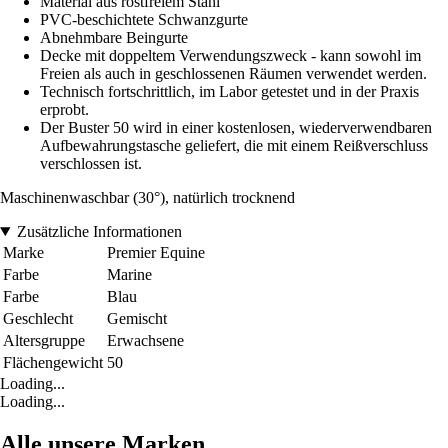
Material aus rostfreiem Stahl
PVC-beschichtete Schwanzgurte
Abnehmbare Beingurte
Decke mit doppeltem Verwendungszweck - kann sowohl im
Freien als auch in geschlossenen Räumen verwendet werden.
Technisch fortschrittlich, im Labor getestet und in der Praxis
erprobt.
Der Buster 50 wird in einer kostenlosen, wiederverwendbaren
Aufbewahrungstasche geliefert, die mit einem Reißverschluss
verschlossen ist.
Maschinenwaschbar (30°), natürlich trocknend
Zusätzliche Informationen
Marke
Premier Equine
Farbe
Marine
Farbe
Blau
Geschlecht
Gemischt
Altersgruppe
Erwachsene
Flächengewicht
50
Loading...
Loading...
Alle unsere Marken