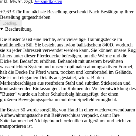
inkl. MwSt. zzgl.
Versandkosten
+7,63 €
für Ihre nächste Bestellung geschenkt
Nach Bestätigung Ihrer
Bestellung gutgeschrieben
Loading...
Beschreibung
Die Buster 50 ist eine leichte, sehr vielseitige Trainingsdecke im
traditionellen Stil. Sie besteht aus nylon ballistischem 840D, wodurch
sie zu jeder Jahreszeit verwendet werden kann. Sie können unsere Rug
Liners unter dieser Pferdedecke befestigen, um die Wärme und die
Dicke bei Bedarf zu erhöhen. Behandelt mit unserem bewährten
wasserdichten System und unserer optimalen atmungsaktiven Formel,
hält die Decke Ihr Pferd warm, trocken und komfortabel im Gelände.
Sie ist mit eleganten Details ausgestattet, wie z. B. den
Markenbeschlägen aus rostfreiem Stahl und subtilen Stickereien und
kontrastierenden Einfassungen. Im Rahmen der Weiterentwicklung des
"Buster" wurde ein hoher Schulterbalg hinzugefügt, der einen
größeren Bewegungsspielraum auf dem Spielfeld ermöglicht.
Ihr Buster 50 wurde sorgfältig von Hand in einer wiederverwendbaren
Aufbewahrungstasche mit Reißverschluss verpackt, damit Ihre
Sattelkammer bei Nichtgebrauch ordentlich aufgeräumt und leicht zu
transportieren ist.