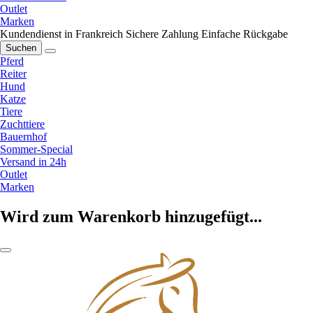
Outlet
Marken
Kundendienst in Frankreich
Sichere Zahlung
Einfache Rückgabe
Suchen
Pferd
Reiter
Hund
Katze
Tiere
Zuchttiere
Bauernhof
Sommer-Special
Versand in 24h
Outlet
Marken
Wird zum Warenkorb hinzugefügt...