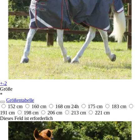
+-2
Größe
*
Größentabelle
152 cm
160 cm
168 cm
24h
175 cm
183 cm
191 cm
198 cm
206 cm
213 cm
221 cm
Dieses Feld ist erforderlich