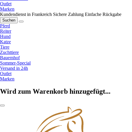
Outlet
Marken
Kundendienst in Frankreich
Sichere Zahlung
Einfache Rückgabe
Suchen
Pferd
Reiter
Hund
Katze
Tiere
Zuchttiere
Bauernhof
Sommer-Special
Versand in 24h
Outlet
Marken
Wird zum Warenkorb hinzugefügt...