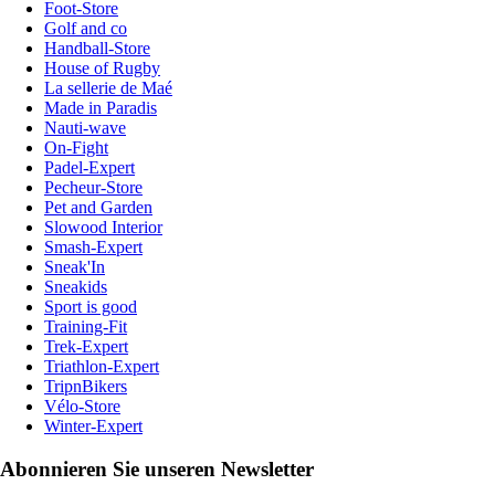
Foot-Store
Golf and co
Handball-Store
House of Rugby
La sellerie de Maé
Made in Paradis
Nauti-wave
On-Fight
Padel-Expert
Pecheur-Store
Pet and Garden
Slowood Interior
Smash-Expert
Sneak'In
Sneakids
Sport is good
Training-Fit
Trek-Expert
Triathlon-Expert
TripnBikers
Vélo-Store
Winter-Expert
Abonnieren Sie unseren Newsletter