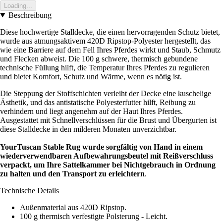
Loading...
Beschreibung
Diese hochwertige Stalldecke, die einen hervorragenden Schutz bietet,
wurde aus atmungsaktivem 420D Ripstop-Polyester hergestellt, das
wie eine Barriere auf dem Fell Ihres Pferdes wirkt und Staub, Schmutz
und Flecken abweist. Die 100 g schwere, thermisch gebundene
technische Füllung hilft, die Temperatur Ihres Pferdes zu regulieren
und bietet Komfort, Schutz und Wärme, wenn es nötig ist.
Die Steppung der Stoffschichten verleiht der Decke eine kuschelige
Ästhetik, und das antistatische Polyesterfutter hilft, Reibung zu
verhindern und liegt angenehm auf der Haut Ihres Pferdes.
Ausgestattet mit Schnellverschlüssen für die Brust und Übergurten ist
diese Stalldecke in den milderen Monaten unverzichtbar.
Your
Tuscan Stable Rug wurde sorgfältig von Hand in einem
wiederverwendbaren Aufbewahrungsbeutel mit Reißverschluss
verpackt, um Ihre Sattelkammer bei Nichtgebrauch in Ordnung
zu halten und den Transport zu erleichtern
.
Technische Details
Außenmaterial aus 420D Ripstop.
100 g thermisch verfestigte Polsterung - Leicht.