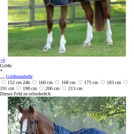
+0
Größe
*
Größentabelle
152 cm
24h
160 cm
168 cm
175 cm
183 cm
191 cm
198 cm
206 cm
213 cm
Dieses Feld ist erforderlich