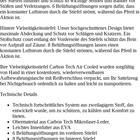
des Stiefels hinunter und schützt so wichtige Sehnen und Bänder vor
Stößen und Verletzungen. 6 Belüftungsöffnungen sorgen dafür, dass
ein konstanter Luftstrom durch die Stiefel strömt, während das Pferd in
Aktion ist.
Hintere Vielseitigkeitsstiefel: Unser hochgeschnittenes Design bietet
maximale Abdeckung und Schutz vor Schlägen und Kratzern. Ein
Stoßschutz court entlang der Vorderseite des Stiefels schützt das Bein
vor Aufprall auf Zäune. 8 Belüftungsöffnungen lassen einen
konstanten Luftstrom durch die Stiefel strömen, während das Pferd in
Aktion ist.
Ihre Vielseitigkeitsstiefel Carbon Tech Air Cooled wurden sorgfältig
von Hand in einer kostenlosen, wiederverwendbaren
Aufbewahrungstasche mit Reißverschluss verpackt, um Ihr Sattelzeug
bei Nichtgebrauch ordentlich zu halten und leicht zu transportieren.
Technische Details
Technisch fortschrittliches System aus zweilagigem Stoff, das
entwickelt wurde, um zu schützen, zu kühlen und Komfort zu
bieten.
Obermaterial aus Carbon Tech Mikrofaser-Leder.
Leichtes Innenfutter aus EVA
6 Belüftungsöffnungen im vorderen Stiefel
8 Belüftungsöffnungen im hinteren Stiefel