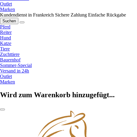
Outlet
Marken
Kundendienst in Frankreich
Sichere Zahlung
Einfache Rückgabe
Suchen
Pferd
Reiter
Hund
Katze
Tiere
Zuchttiere
Bauernhof
Sommer-Special
Versand in 24h
Outlet
Marken
Wird zum Warenkorb hinzugefügt...