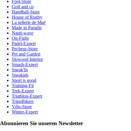
Foot-Store
Golf and co
Handball-Store
House of Rugby
La sellerie de Maé
Made in Paradis
Nauti-wave
On-Fight
Padel-Expert
Pecheur-Store
Pet and Garden
Slowood Interior
Smash-Expert
Sneak'In
Sneakids
Sport is good
Training-Fit
Trek-Expert
Triathlon-Expert
TripnBikers
Vélo-Store
Winter-Expert
Abonnieren Sie unseren Newsletter