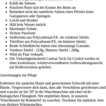
Kühlt die Sehnen
Passform Passt sich der Kontur des Beins an
Behindert nicht die natürliche Aktion eines Pferdes beim
Galoppieren oder Springen.
Leicht und flexibel
Hält kein Wasser zurück
Maximaler Schutz
Sichere Passform
Stoßschutz aus Polycarbonat P.E. im vorderen Stiefel.
Türöffner aus Polycarbonat P.E. im hinteren Stiefel.
Beide Schließbleche haben eine lebenslange Garantie.
Vorderer Stiefel - 218g, Hinterer Stiefel - 268g.
Wird als Paar verkauft.
Die Vielseitigkeitsstiefel Carbon Tech Air Cooled werden in
einer kostenlosen, wiederverwendbaren Aufbewahrungstasche
mit Reißverschluss geliefert.
Anweisungen zur Pflege
Entfernen Sie zunächst Haare und getrockneten Schweiß mit einer
Bürste. Vergewissere dich dann, dass alle Verschlüsse geschlossen sind
und wasche sie bei 30º in der Waschmaschine mit einer nicht-
biologischen Flüssigkeit. Wir empfehlen Ihnen, in unserem
'Waschbeutel für Reitstiefel' zu waschen. Trocknen Sie natürlich, fern
von direkten Wärmequellen.