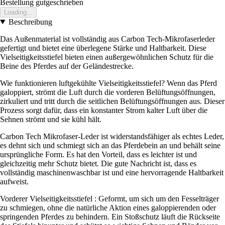
Bestellung gutgeschrieben
Loading...
Beschreibung
Das Außenmaterial ist vollständig aus Carbon Tech-Mikrofaserleder
gefertigt und bietet eine überlegene Stärke und Haltbarkeit. Diese
Vielseitigkeitsstiefel bieten einen außergewöhnlichen Schutz für die
Beine des Pferdes auf der Geländestrecke.
Wie funktionieren luftgekühlte Vielseitigkeitsstiefel? Wenn das Pferd
galoppiert, strömt die Luft durch die vorderen Belüftungsöffnungen,
zirkuliert und tritt durch die seitlichen Belüftungsöffnungen aus. Dieser
Prozess sorgt dafür, dass ein konstanter Strom kalter Luft über die
Sehnen strömt und sie kühl hält.
Carbon Tech Mikrofaser-Leder ist widerstandsfähiger als echtes Leder,
es dehnt sich und schmiegt sich an das Pferdebein an und behält seine
ursprüngliche Form. Es hat den Vorteil, dass es leichter ist und
gleichzeitig mehr Schutz bietet. Die gute Nachricht ist, dass es
vollständig maschinenwaschbar ist und eine hervorragende Haltbarkeit
aufweist.
Vorderer Vielseitigkeitsstiefel : Geformt, um sich um den Fesselträger
zu schmiegen, ohne die natürliche Aktion eines galoppierenden oder
springenden Pferdes zu behindern. Ein Stoßschutz läuft die Rückseite