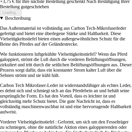
+3,75 €
für Ihre nächste Bestellung geschenkt
Nach Bestätigung Ihrer
Bestellung gutgeschrieben
Loading...
Beschreibung
Das Außenmaterial ist vollständig aus Carbon Tech-Mikrofaserleder
gefertigt und bietet eine überlegene Stärke und Haltbarkeit. Diese
Vielseitigkeitsstiefel bieten einen außergewöhnlichen Schutz für die
Beine des Pferdes auf der Geländestrecke.
Wie funktionieren luftgekühlte Vielseitigkeitsstiefel? Wenn das Pferd
galoppiert, strömt die Luft durch die vorderen Belüftungsöffnungen,
zirkuliert und tritt durch die seitlichen Belüftungsöffnungen aus. Dieser
Prozess sorgt dafür, dass ein konstanter Strom kalter Luft über die
Sehnen strömt und sie kühl hält.
Carbon Tech Mikrofaser-Leder ist widerstandsfähiger als echtes Leder,
es dehnt sich und schmiegt sich an das Pferdebein an und behält seine
ursprüngliche Form. Es hat den Vorteil, dass es leichter ist und
gleichzeitig mehr Schutz bietet. Die gute Nachricht ist, dass es
vollständig maschinenwaschbar ist und eine hervorragende Haltbarkeit
aufweist.
Vorderer Vielseitigkeitsstiefel : Geformt, um sich um den Fesselträger
zu schmiegen, ohne die natürliche Aktion eines galoppierenden oder