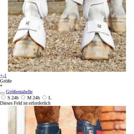
+-1
Größe
*
Größentabelle
S
24h
M
24h
L
Dieses Feld ist erforderlich