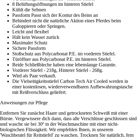
8 Belüftungsöffnungen im hinteren Stiefel
Kühlt die Sehnen
Passform Passt sich der Kontur des Beins an
Behindert nicht die natürliche Aktion eines Pferdes beim
Galoppieren oder Springen.
Leicht und flexibel
Hält kein Wasser zurück
Maximaler Schutz
Sichere Passform
Stoßschutz aus Polycarbonat P.E. im vorderen Stiefel.
Türöffner aus Polycarbonat P.E. im hinteren Stiefel.
Beide Schließbleche haben eine lebenslange Garantie.
Vorderer Stiefel - 218g, Hinterer Stiefel - 268g.
Wird als Paar verkauft.
Die Vielseitigkeitsstiefel Carbon Tech Air Cooled werden in
einer kostenlosen, wiederverwendbaren Aufbewahrungstasche
mit Reißverschluss geliefert.
Anweisungen zur Pflege
Entfernen Sie zunächst Haare und getrockneten Schweiß mit einer
Bürste. Vergewissere dich dann, dass alle Verschlüsse geschlossen sind
und wasche sie bei 30º in der Waschmaschine mit einer nicht-
biologischen Flüssigkeit. Wir empfehlen Ihnen, in unserem
'Waschbeutel für Reitstiefel' zu waschen. Trocknen Sie natürlich, fern