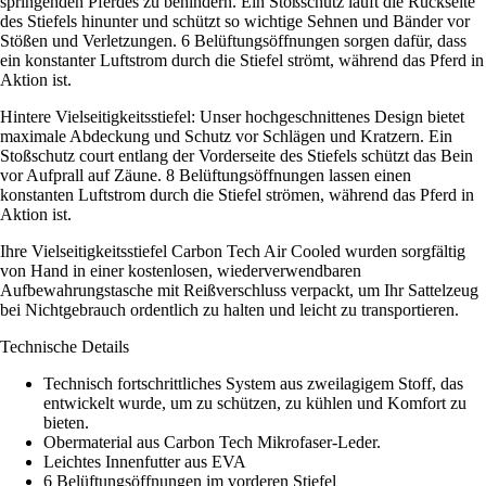
springenden Pferdes zu behindern. Ein Stoßschutz läuft die Rückseite
des Stiefels hinunter und schützt so wichtige Sehnen und Bänder vor
Stößen und Verletzungen. 6 Belüftungsöffnungen sorgen dafür, dass
ein konstanter Luftstrom durch die Stiefel strömt, während das Pferd in
Aktion ist.
Hintere Vielseitigkeitsstiefel: Unser hochgeschnittenes Design bietet
maximale Abdeckung und Schutz vor Schlägen und Kratzern. Ein
Stoßschutz court entlang der Vorderseite des Stiefels schützt das Bein
vor Aufprall auf Zäune. 8 Belüftungsöffnungen lassen einen
konstanten Luftstrom durch die Stiefel strömen, während das Pferd in
Aktion ist.
Ihre Vielseitigkeitsstiefel Carbon Tech Air Cooled wurden sorgfältig
von Hand in einer kostenlosen, wiederverwendbaren
Aufbewahrungstasche mit Reißverschluss verpackt, um Ihr Sattelzeug
bei Nichtgebrauch ordentlich zu halten und leicht zu transportieren.
Technische Details
Technisch fortschrittliches System aus zweilagigem Stoff, das
entwickelt wurde, um zu schützen, zu kühlen und Komfort zu
bieten.
Obermaterial aus Carbon Tech Mikrofaser-Leder.
Leichtes Innenfutter aus EVA
6 Belüftungsöffnungen im vorderen Stiefel