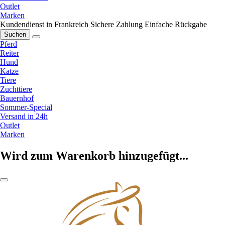
Outlet
Marken
Kundendienst in Frankreich
Sichere Zahlung
Einfache Rückgabe
Suchen
Pferd
Reiter
Hund
Katze
Tiere
Zuchttiere
Bauernhof
Sommer-Special
Versand in 24h
Outlet
Marken
Wird zum Warenkorb hinzugefügt...