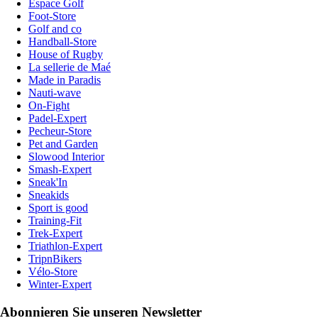
Espace Golf
Foot-Store
Golf and co
Handball-Store
House of Rugby
La sellerie de Maé
Made in Paradis
Nauti-wave
On-Fight
Padel-Expert
Pecheur-Store
Pet and Garden
Slowood Interior
Smash-Expert
Sneak'In
Sneakids
Sport is good
Training-Fit
Trek-Expert
Triathlon-Expert
TripnBikers
Vélo-Store
Winter-Expert
Abonnieren Sie unseren Newsletter