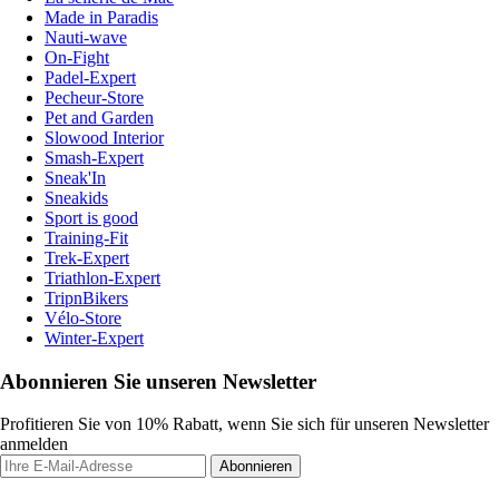
Made in Paradis
Nauti-wave
On-Fight
Padel-Expert
Pecheur-Store
Pet and Garden
Slowood Interior
Smash-Expert
Sneak'In
Sneakids
Sport is good
Training-Fit
Trek-Expert
Triathlon-Expert
TripnBikers
Vélo-Store
Winter-Expert
Abonnieren Sie unseren Newsletter
Profitieren Sie von 10% Rabatt, wenn Sie sich für unseren Newsletter
anmelden
Abonnieren