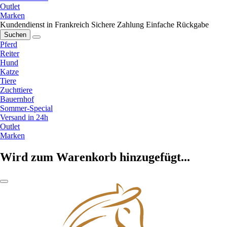
Outlet
Marken
Kundendienst in Frankreich
Sichere Zahlung
Einfache Rückgabe
Suchen
Pferd
Reiter
Hund
Katze
Tiere
Zuchttiere
Bauernhof
Sommer-Special
Versand in 24h
Outlet
Marken
Wird zum Warenkorb hinzugefügt...