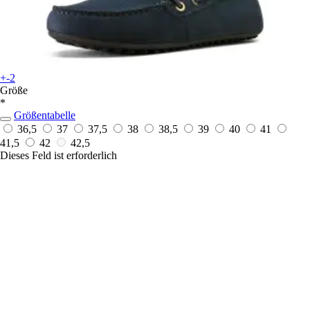
+-2
Größe
*
Größentabelle
36,5
37
37,5
38
38,5
39
40
41
41,5
42
42,5
Dieses Feld ist erforderlich