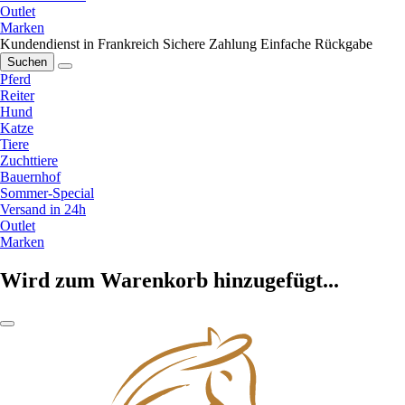
Outlet
Marken
Kundendienst in Frankreich
Sichere Zahlung
Einfache Rückgabe
Suchen
Pferd
Reiter
Hund
Katze
Tiere
Zuchttiere
Bauernhof
Sommer-Special
Versand in 24h
Outlet
Marken
Wird zum Warenkorb hinzugefügt...