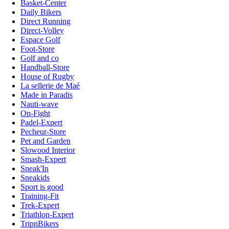
Basket-Center
Daily Bikers
Direct Running
Direct-Volley
Espace Golf
Foot-Store
Golf and co
Handball-Store
House of Rugby
La sellerie de Maé
Made in Paradis
Nauti-wave
On-Fight
Padel-Expert
Pecheur-Store
Pet and Garden
Slowood Interior
Smash-Expert
Sneak'In
Sneakids
Sport is good
Training-Fit
Trek-Expert
Triathlon-Expert
TripnBikers