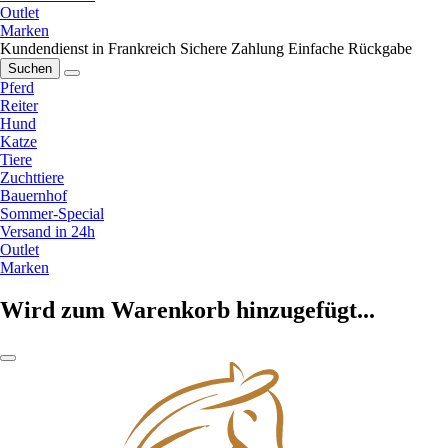
Outlet
Marken
Kundendienst in Frankreich
Sichere Zahlung
Einfache Rückgabe
Suchen
Pferd
Reiter
Hund
Katze
Tiere
Zuchttiere
Bauernhof
Sommer-Special
Versand in 24h
Outlet
Marken
Wird zum Warenkorb hinzugefügt...