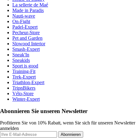
La sellerie de Maé
Made in Paradis
Nauti-wave
On-Fight
Padel-Expert
Pecheur-Store
Pet and Garden
Slowood Interior
Smash-Expert
Sneak'In
Sneakids
Sport is good
Training-Fit
Trek-Expert
Triathlon-Expert
TripnBikers
Vélo-Store
Winter-Expert
Abonnieren Sie unseren Newsletter
Profitieren Sie von 10% Rabatt, wenn Sie sich für unseren Newsletter
anmelden
Abonnieren