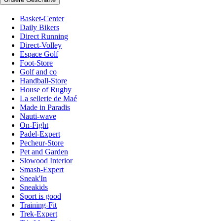
Basket-Center
Daily Bikers
Direct Running
Direct-Volley
Espace Golf
Foot-Store
Golf and co
Handball-Store
House of Rugby
La sellerie de Maé
Made in Paradis
Nauti-wave
On-Fight
Padel-Expert
Pecheur-Store
Pet and Garden
Slowood Interior
Smash-Expert
Sneak'In
Sneakids
Sport is good
Training-Fit
Trek-Expert