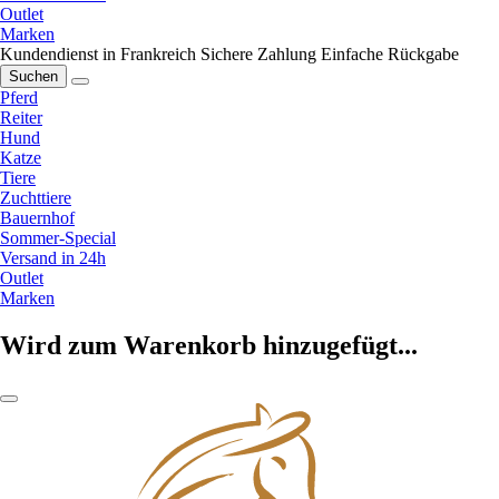
Outlet
Marken
Kundendienst in Frankreich
Sichere Zahlung
Einfache Rückgabe
Suchen
Pferd
Reiter
Hund
Katze
Tiere
Zuchttiere
Bauernhof
Sommer-Special
Versand in 24h
Outlet
Marken
Wird zum Warenkorb hinzugefügt...