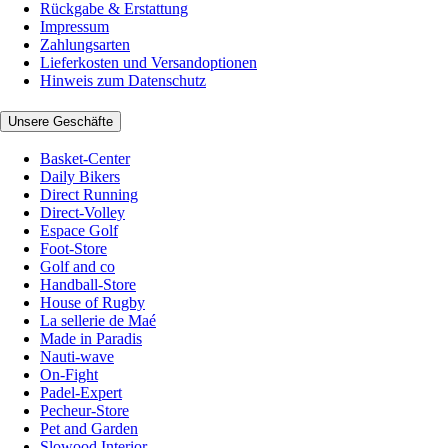
Rückgabe & Erstattung
Impressum
Zahlungsarten
Lieferkosten und Versandoptionen
Hinweis zum Datenschutz
Unsere Geschäfte
Basket-Center
Daily Bikers
Direct Running
Direct-Volley
Espace Golf
Foot-Store
Golf and co
Handball-Store
House of Rugby
La sellerie de Maé
Made in Paradis
Nauti-wave
On-Fight
Padel-Expert
Pecheur-Store
Pet and Garden
Slowood Interior