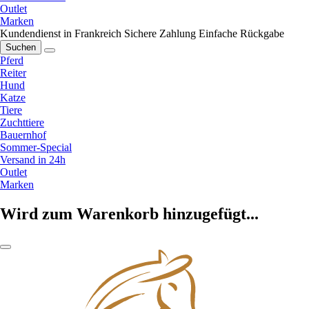
Outlet
Marken
Kundendienst in Frankreich
Sichere Zahlung
Einfache Rückgabe
Suchen
Pferd
Reiter
Hund
Katze
Tiere
Zuchttiere
Bauernhof
Sommer-Special
Versand in 24h
Outlet
Marken
Wird zum Warenkorb hinzugefügt...