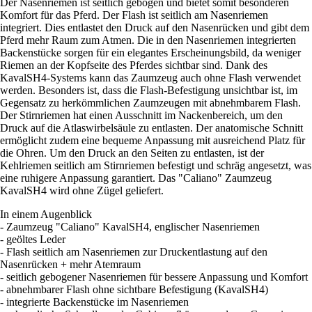
Der Nasenriemen ist seitlich gebogen und bietet somit besonderen
Komfort für das Pferd. Der Flash ist seitlich am Nasenriemen
integriert. Dies entlastet den Druck auf den Nasenrücken und gibt dem
Pferd mehr Raum zum Atmen. Die in den Nasenriemen integrierten
Backenstücke sorgen für ein elegantes Erscheinungsbild, da weniger
Riemen an der Kopfseite des Pferdes sichtbar sind. Dank des
KavalSH4-Systems kann das Zaumzeug auch ohne Flash verwendet
werden. Besonders ist, dass die Flash-Befestigung unsichtbar ist, im
Gegensatz zu herkömmlichen Zaumzeugen mit abnehmbarem Flash.
Der Stirnriemen hat einen Ausschnitt im Nackenbereich, um den
Druck auf die Atlaswirbelsäule zu entlasten. Der anatomische Schnitt
ermöglicht zudem eine bequeme Anpassung mit ausreichend Platz für
die Ohren. Um den Druck an den Seiten zu entlasten, ist der
Kehlriemen seitlich am Stirnriemen befestigt und schräg angesetzt, was
eine ruhigere Anpassung garantiert. Das "Caliano" Zaumzeug
KavalSH4 wird ohne Zügel geliefert.
In einem Augenblick
- Zaumzeug "Caliano" KavalSH4, englischer Nasenriemen
- geöltes Leder
- Flash seitlich am Nasenriemen zur Druckentlastung auf den
Nasenrücken + mehr Atemraum
- seitlich gebogener Nasenriemen für bessere Anpassung und Komfort
- abnehmbarer Flash ohne sichtbare Befestigung (KavalSH4)
- integrierte Backenstücke im Nasenriemen