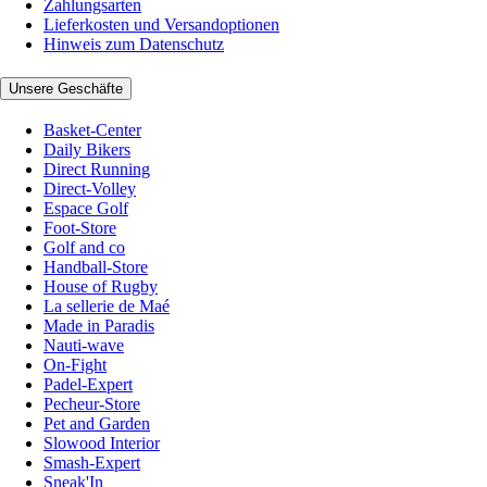
Zahlungsarten
Lieferkosten und Versandoptionen
Hinweis zum Datenschutz
Unsere Geschäfte
Basket-Center
Daily Bikers
Direct Running
Direct-Volley
Espace Golf
Foot-Store
Golf and co
Handball-Store
House of Rugby
La sellerie de Maé
Made in Paradis
Nauti-wave
On-Fight
Padel-Expert
Pecheur-Store
Pet and Garden
Slowood Interior
Smash-Expert
Sneak'In