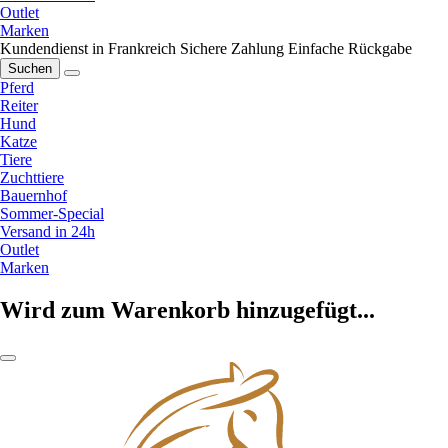
Outlet
Marken
Kundendienst in Frankreich
Sichere Zahlung
Einfache Rückgabe
Suchen
Pferd
Reiter
Hund
Katze
Tiere
Zuchttiere
Bauernhof
Sommer-Special
Versand in 24h
Outlet
Marken
Wird zum Warenkorb hinzugefügt...