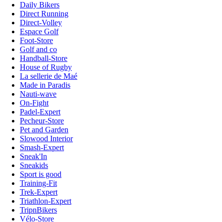
Daily Bikers
Direct Running
Direct-Volley
Espace Golf
Foot-Store
Golf and co
Handball-Store
House of Rugby
La sellerie de Maé
Made in Paradis
Nauti-wave
On-Fight
Padel-Expert
Pecheur-Store
Pet and Garden
Slowood Interior
Smash-Expert
Sneak'In
Sneakids
Sport is good
Training-Fit
Trek-Expert
Triathlon-Expert
TripnBikers
Vélo-Store