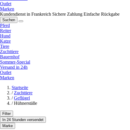
Outlet
Marken
Kundendienst in Frankreich
Sichere Zahlung
Einfache Rückgabe
Suchen
Pferd
Reiter
Hund
Katze
Tiere
Zuchttiere
Bauernhof
Sommer-Special
Versand in 24h
Outlet
Marken
Startseite
/
Zuchttiere
/
Geflügel
/
Hühnerställe
Filter
In 24 Stunden versendet
Marke