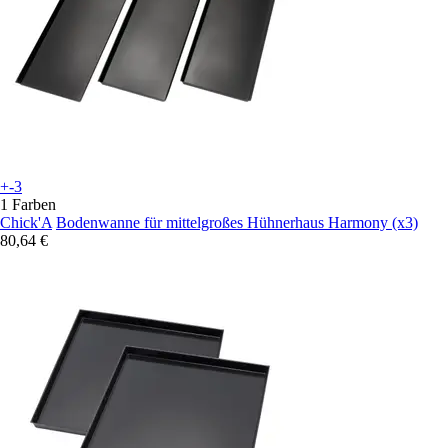
+-3
1 Farben
Chick'A
Bodenwanne für mittelgroßes Hühnerhaus Harmony (x3)
80,64 €