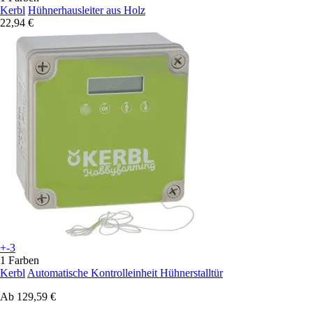
Kerbl
Hühnerhausleiter aus Holz
22,94 €
+-3
1 Farben
Kerbl
Automatische Kontrolleinheit Hühnerstalltür
Ab
129,59 €