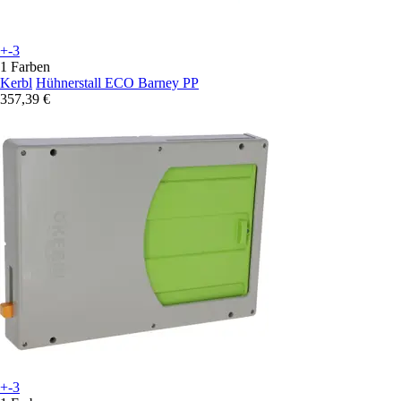
+-3
1 Farben
Kerbl
Hühnerstall ECO Barney PP
357,39 €
+-3