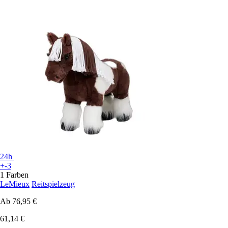
24h
+-3
1 Farben
LeMieux
Reitspielzeug
Ab
76,95 €
61,14 €