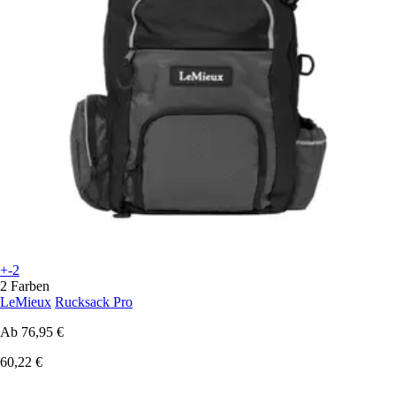
+-2
2 Farben
LeMieux
Rucksack Pro
Ab
76,95 €
60,22 €