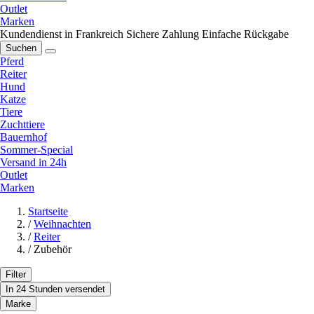
Outlet
Marken
Kundendienst in Frankreich
Sichere Zahlung
Einfache Rückgabe
Suchen
Pferd
Reiter
Hund
Katze
Tiere
Zuchttiere
Bauernhof
Sommer-Special
Versand in 24h
Outlet
Marken
Startseite
/
Weihnachten
/
Reiter
/
Zubehör
Filter
In 24 Stunden versendet
Marke