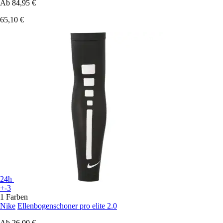
Ab
84,95 €
65,10 €
24h
+-3
1 Farben
Nike
Ellenbogenschoner pro elite 2.0
Ab
26,00 €