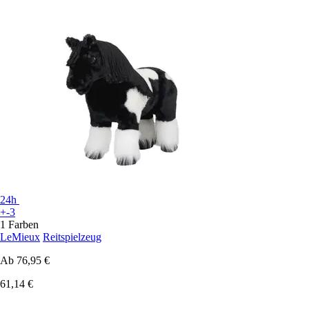
24h
+-3
1 Farben
LeMieux
Reitspielzeug
Ab
76,95 €
61,14 €