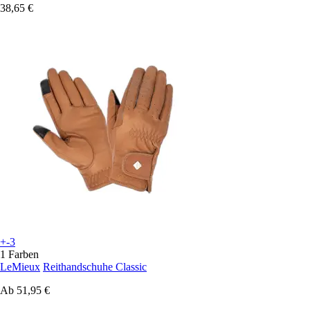
38,65 €
+-3
1 Farben
LeMieux
Reithandschuhe Classic
Ab
51,95 €