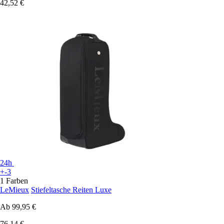
42,52 €
24h
+-3
1 Farben
LeMieux
Stiefeltasche Reiten Luxe
Ab
99,95 €
76,14 €