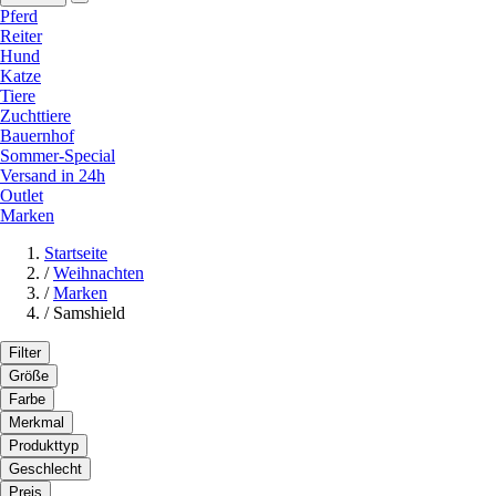
Pferd
Reiter
Hund
Katze
Tiere
Zuchttiere
Bauernhof
Sommer-Special
Versand in 24h
Outlet
Marken
Startseite
/
Weihnachten
/
Marken
/
Samshield
Filter
Größe
Farbe
Merkmal
Produkttyp
Geschlecht
Preis