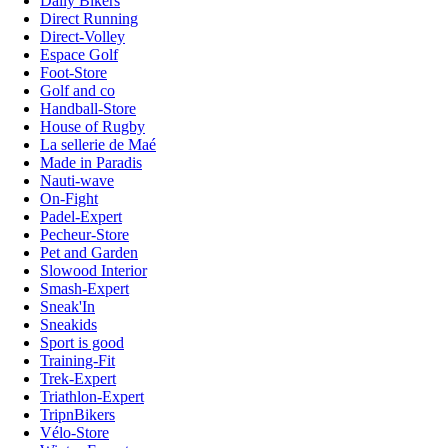
Daily Bikers
Direct Running
Direct-Volley
Espace Golf
Foot-Store
Golf and co
Handball-Store
House of Rugby
La sellerie de Maé
Made in Paradis
Nauti-wave
On-Fight
Padel-Expert
Pecheur-Store
Pet and Garden
Slowood Interior
Smash-Expert
Sneak'In
Sneakids
Sport is good
Training-Fit
Trek-Expert
Triathlon-Expert
TripnBikers
Vélo-Store