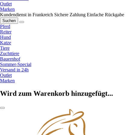
Outlet
Marken
Kundendienst in Frankreich
Sichere Zahlung
Einfache Rückgabe
Suchen
Pferd
Reiter
Hund
Katze
Tiere
Zuchttiere
Bauernhof
Sommer-Special
Versand in 24h
Outlet
Marken
Wird zum Warenkorb hinzugefügt...