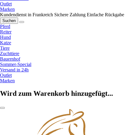
Outlet
Marken
Kundendienst in Frankreich
Sichere Zahlung
Einfache Rückgabe
Suchen
Pferd
Reiter
Hund
Katze
Tiere
Zuchttiere
Bauernhof
Sommer-Special
Versand in 24h
Outlet
Marken
Wird zum Warenkorb hinzugefügt...