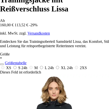
Reißverschluss Lissa
Ab
160,00 €
113,52 €
-29%
inkl. MwSt. zzgl.
Versandkosten
Entdecken Sie das Trainingsoberteil Samshield Lissa, das Komfort, Stil
und Leistung für reitsportbegeisterte Reiterinnen vereint.
Größe
*
Größentabelle
XS
S
24h
M
L
24h
XL
24h
2XS
Dieses Feld ist erforderlich