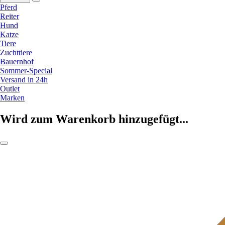
Pferd
Reiter
Hund
Katze
Tiere
Zuchttiere
Bauernhof
Sommer-Special
Versand in 24h
Outlet
Marken
Wird zum Warenkorb hinzugefügt...