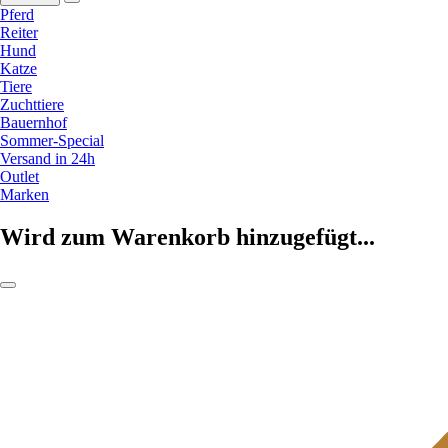
Pferd
Reiter
Hund
Katze
Tiere
Zuchttiere
Bauernhof
Sommer-Special
Versand in 24h
Outlet
Marken
Wird zum Warenkorb hinzugefügt...