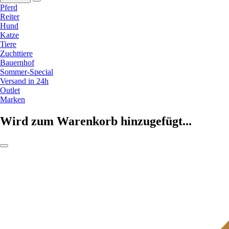
Pferd
Reiter
Hund
Katze
Tiere
Zuchttiere
Bauernhof
Sommer-Special
Versand in 24h
Outlet
Marken
Wird zum Warenkorb hinzugefügt...