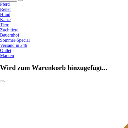
Pferd
Reiter
Hund
Katze
Tiere
Zuchttiere
Bauernhof
Sommer-Special
Versand in 24h
Outlet
Marken
Wird zum Warenkorb hinzugefügt...