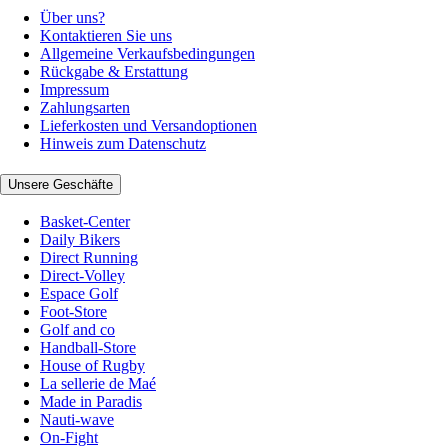
Über uns?
Kontaktieren Sie uns
Allgemeine Verkaufsbedingungen
Rückgabe & Erstattung
Impressum
Zahlungsarten
Lieferkosten und Versandoptionen
Hinweis zum Datenschutz
Unsere Geschäfte
Basket-Center
Daily Bikers
Direct Running
Direct-Volley
Espace Golf
Foot-Store
Golf and co
Handball-Store
House of Rugby
La sellerie de Maé
Made in Paradis
Nauti-wave
On-Fight