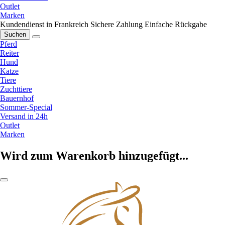
Outlet
Marken
Kundendienst in Frankreich
Sichere Zahlung
Einfache Rückgabe
Suchen
Pferd
Reiter
Hund
Katze
Tiere
Zuchttiere
Bauernhof
Sommer-Special
Versand in 24h
Outlet
Marken
Wird zum Warenkorb hinzugefügt...