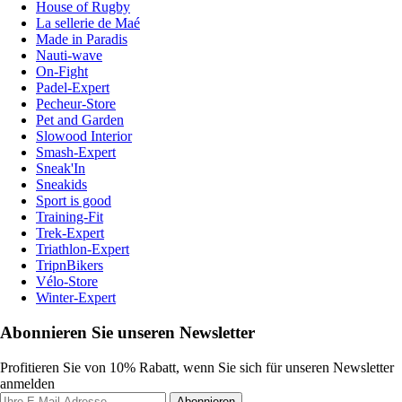
House of Rugby
La sellerie de Maé
Made in Paradis
Nauti-wave
On-Fight
Padel-Expert
Pecheur-Store
Pet and Garden
Slowood Interior
Smash-Expert
Sneak'In
Sneakids
Sport is good
Training-Fit
Trek-Expert
Triathlon-Expert
TripnBikers
Vélo-Store
Winter-Expert
Abonnieren Sie unseren Newsletter
Profitieren Sie von 10% Rabatt, wenn Sie sich für unseren Newsletter
anmelden
Abonnieren