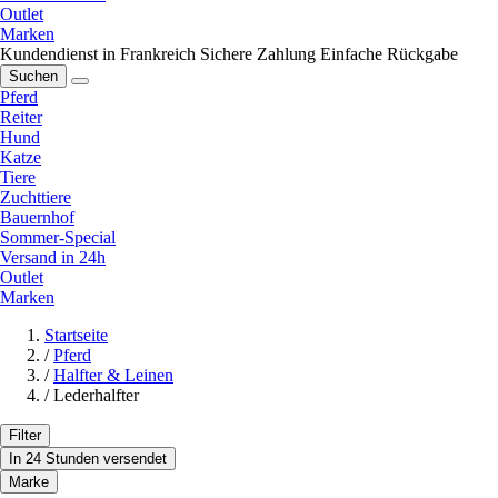
Outlet
Marken
Kundendienst in Frankreich
Sichere Zahlung
Einfache Rückgabe
Suchen
Pferd
Reiter
Hund
Katze
Tiere
Zuchttiere
Bauernhof
Sommer-Special
Versand in 24h
Outlet
Marken
Startseite
/
Pferd
/
Halfter & Leinen
/
Lederhalfter
Filter
In 24 Stunden versendet
Marke